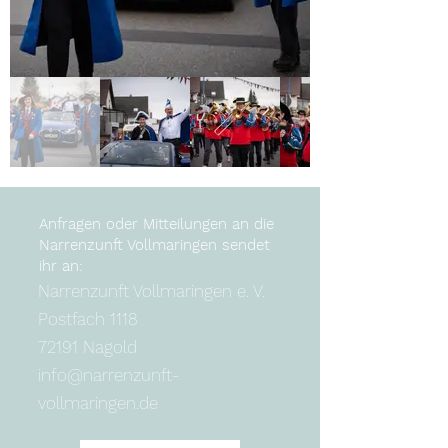
Anfragen oder Mitteilungen an die
Narrenzunft Vollmaringen sendet
ihr an:
Narrenzunft Vollmaringen e. V.
Postfach 1118
72191 Nagold
info@narrenzunft-
vollmaringen.de